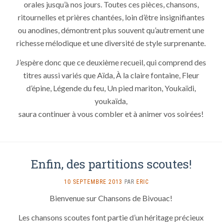
orales jusqu’à nos jours. Toutes ces pièces, chansons,
ritournelles et prières chantées, loin d’être insignifiantes
ou anodines, démontrent plus souvent qu’autrement une
richesse mélodique et une diversité de style surprenante.
J’espère donc que ce deuxième recueil, qui comprend des
titres aussi variés que Aïda, À la claire fontaine, Fleur
d’épine, Légende du feu, Un pied mariton, Youkaïdi,
youkaïda,
saura continuer à vous combler et à animer vos soirées!
Enfin, des partitions scoutes!
SUR
10 SEPTEMBRE 2013
PAR
ERIC
ENFIN,
Bienvenue sur Chansons de Bivouac!
DES
PARTITIONS
Les chansons scoutes font partie d’un héritage précieux
SCOUTES!